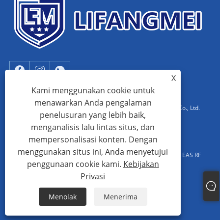
X
Kami menggunakan cookie untuk
menawarkan Anda pengalaman
Hak Cipta © 2023 Dongguan Lifangmei Electronic Technology Co., Ltd.
penelusuran yang lebih baik,
Semua Hak Dilindungi Undang-undang.
menganalisis lalu lintas situs, dan
mempersonalisasi konten. Dengan
Cina Produsen Sistem EAS, Sistem EAS AM, Pabrik Pintu Putar
menggunakan situs ini, Anda menyetujui
Penghalang Ayun, Sistem EAS Aluminium AM, Pemasok Sistem EAS RF
penggunaan cookie kami.
Kebijakan
Cina
Privasi
Links
Sitemap
RSS
XML
Kebijakan Privasi
Menolak
Menerima