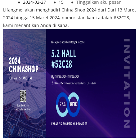
●
2024-02-27
●
15
●
Tinggalkan aku pesan
Lifangmei akan menghadiri China Shop 2024 dari Dari 13 Maret
2024 hingga 15 Maret 2024, nomor stan kami adalah #52C28,
kami menantikan Anda di sana.