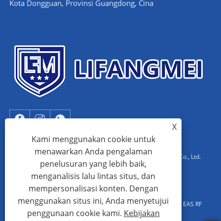
Kota Dongguan, Provinsi Guangdong, Cina
X
Kami menggunakan cookie untuk
menawarkan Anda pengalaman
Hak Cipta © 2023 Dongguan Lifangmei Electronic Technology Co., Ltd.
penelusuran yang lebih baik,
Semua Hak Dilindungi Undang-undang.
menganalisis lalu lintas situs, dan
mempersonalisasi konten. Dengan
Cina Produsen Sistem EAS, Sistem EAS AM, Pabrik Pintu Putar
menggunakan situs ini, Anda menyetujui
Penghalang Ayun, Sistem EAS Aluminium AM, Pemasok Sistem EAS RF
penggunaan cookie kami.
Kebijakan
Cina